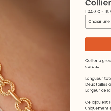
Collie
110,00
€
- 115
Collier à gro
carats.
Longueur tota
Deux tailles 
Largeur de la
Ce bijou est r
uniquement en