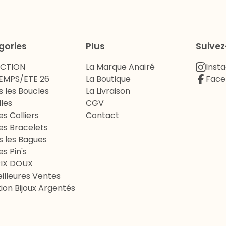
gories
Plus
Suive
ECTION
La Marque Anaïré
Inst
EMPS/ETE 26
La Boutique
Face
s les Boucles
La Livraison
lles
CGV
es Colliers
Contact
es Bracelets
s les Bagues
es Pin's
RIX DOUX
illeures Ventes
ion Bijoux Argentés