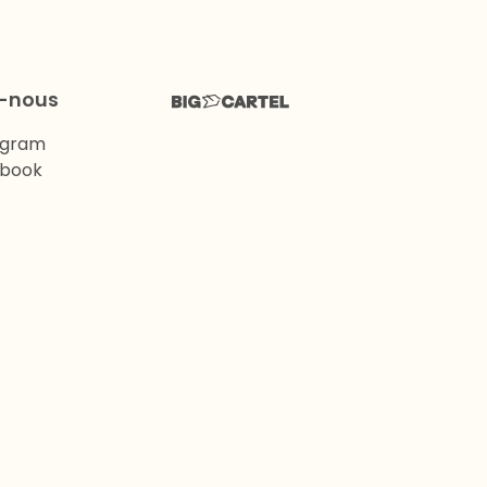
z-nous
agram
book