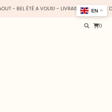
 ÉTÉ A VOUS! - LIVRAISON OFFERTE DÈS 100 E
EN
0