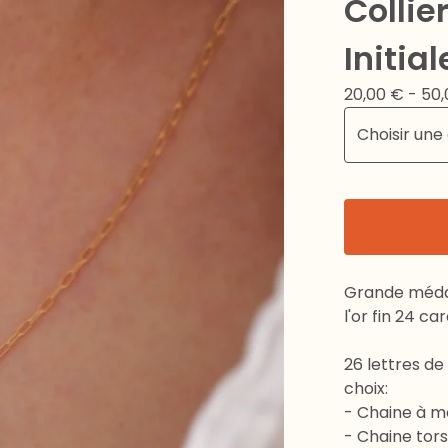
Collie
Initial
20,00
€
- 50
Grande médai
l'or fin 24 c
26 lettres de
choix:
- Chaine à ma
- Chaine tor