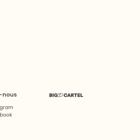
z-nous
agram
book