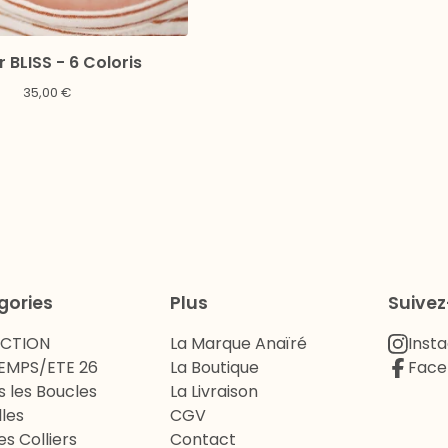
r BLISS - 6 Coloris
35,00
€
gories
Plus
Suive
ECTION
La Marque Anaïré
Inst
EMPS/ETE 26
La Boutique
Face
s les Boucles
La Livraison
lles
CGV
es Colliers
Contact