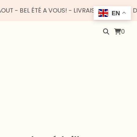
 ÉTÉ A VOUS! - LIVRAISON OFFERTE DÈS 100 E
EN
0