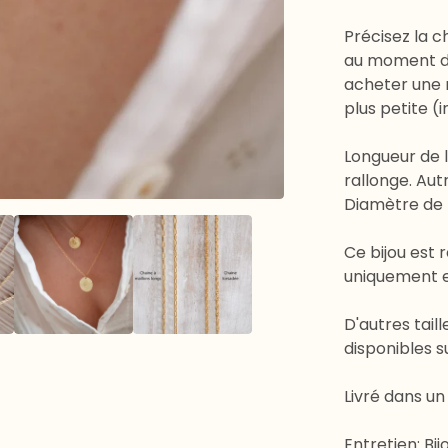
Précisez la 
au moment d
acheter une m
plus petite (i
Longueur de 
rallonge. Aut
Diamètre de l
Ce bijou est r
uniquement en
D'autres tail
disponibles s
Livré dans un
Entretien: Bijo