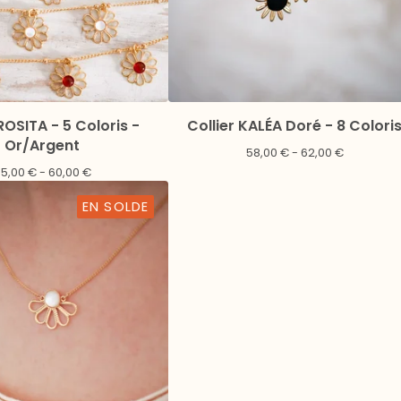
 ROSITA - 5 Coloris -
Collier KALÉA Doré - 8 Colori
Or/Argent
58,00
€
- 62,00
€
55,00
€
- 60,00
€
EN SOLDE