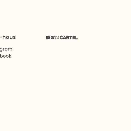
z-nous
agram
book