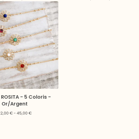
 ROSITA - 5 Coloris -
Or/Argent
42,00
€
- 45,00
€