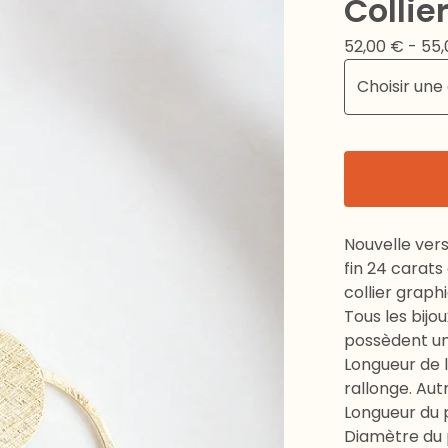
Colli
52,00
€
- 55
Nouvelle vers
fin 24 carat
collier graphi
Tous les bijo
possèdent un
Longueur de 
rallonge. Aut
Longueur du 
Diamètre du 