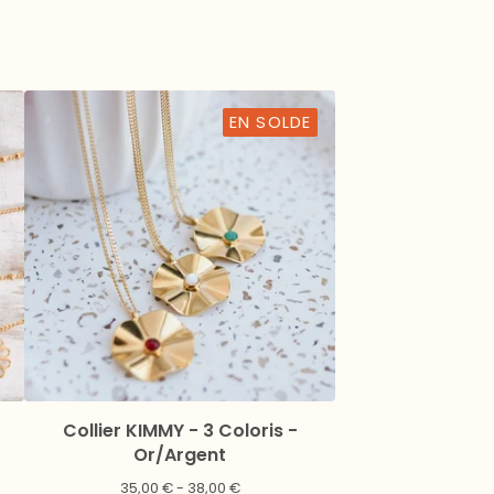
EN SOLDE
Collier KIMMY - 3 Coloris -
Or/Argent
35,00
€
- 38,00
€