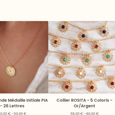
nde Médaille Initiale PIA
Collier ROSITA - 5 Coloris -
- 26 Lettres
Or/Argent
20,00
€
- 50,00
€
55,00
€
- 60,00
€