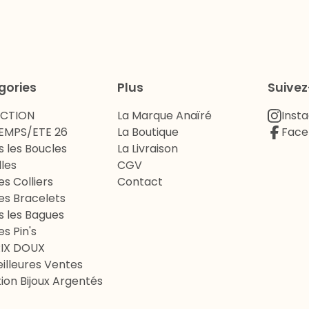
gories
Plus
Suive
ECTION
La Marque Anaïré
Inst
EMPS/ETE 26
La Boutique
Face
s les Boucles
La Livraison
lles
CGV
es Colliers
Contact
es Bracelets
s les Bagues
es Pin's
RIX DOUX
illeures Ventes
ion Bijoux Argentés