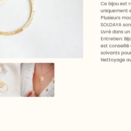
Ce bijou est r
uniquement en
Plusieurs mo
SOLDAYA sont 
Livré dans u
Entretien: Bij
est conseillé
solvants pour
Nettoyage av