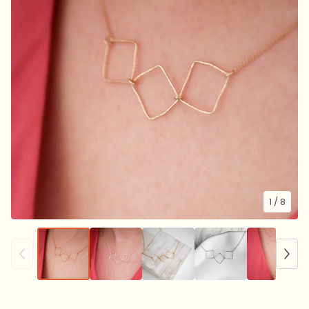
1
/ 8