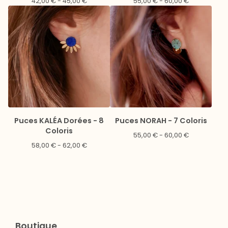
42,00
€
- 45,00
€
55,00
€
- 60,00
€
Puces KALÉA Dorées - 8
Puces NORAH - 7 Coloris
Coloris
55,00
€
- 60,00
€
58,00
€
- 62,00
€
Boutique