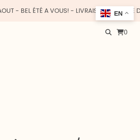
 ÉTÉ A VOUS! - LIVRAISON OFFERTE DÈS 100 E
EN
0