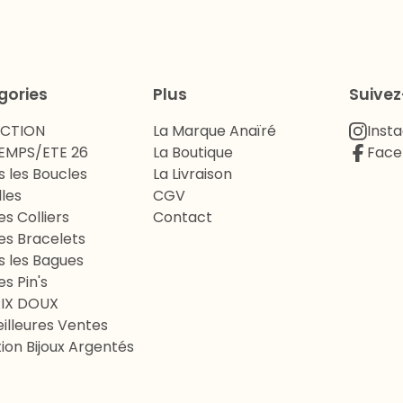
gories
Plus
Suive
ECTION
La Marque Anaïré
Inst
EMPS/ETE 26
La Boutique
Face
s les Boucles
La Livraison
lles
CGV
es Colliers
Contact
es Bracelets
s les Bagues
es Pin's
RIX DOUX
illeures Ventes
ion Bijoux Argentés