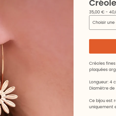
Créole
35,00
€
- 40
Créoles fines
plaquées arg
Longueur: 4 
Diamètre de l
Ce bijou est r
uniquement en