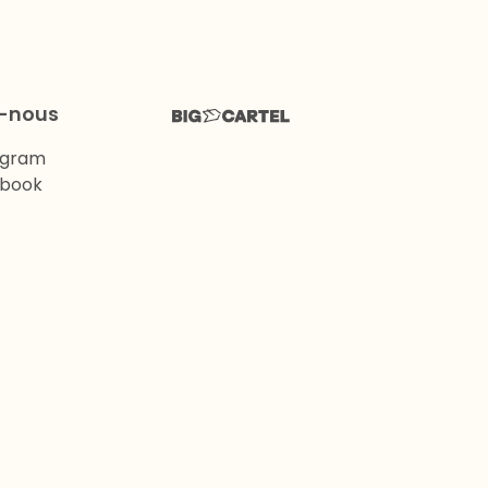
z-nous
agram
book