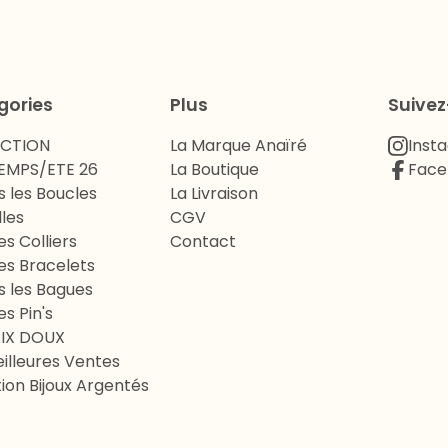
gories
Plus
Suive
ECTION
La Marque Anaïré
Inst
EMPS/ETE 26
La Boutique
Face
s les Boucles
La Livraison
lles
CGV
es Colliers
Contact
es Bracelets
s les Bagues
es Pin's
RIX DOUX
illeures Ventes
ion Bijoux Argentés