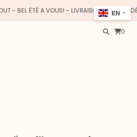
EL ÉTÉ A VOUS! - LIVRAISON OFFERTE DÈS 10
EN
0