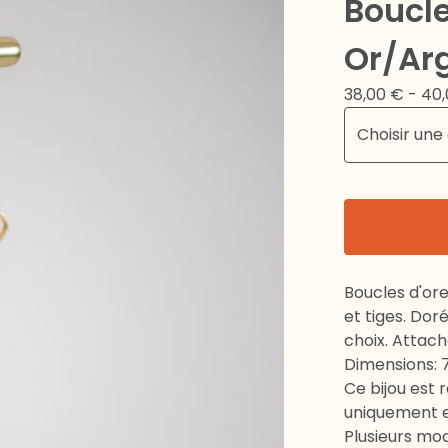
Boucle
Or/Ar
38,00
€
- 40
Boucles d'or
et tiges. Dor
choix. Attac
Dimensions: 7
Ce bijou est r
uniquement en
Plusieurs mod