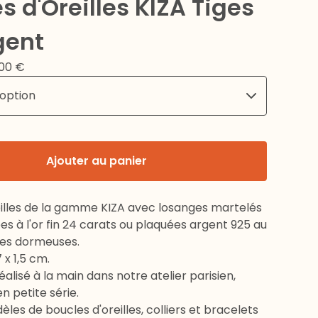
s d'Oreilles KIZA Tiges
gent
,00
€
Ajouter au panier
eilles de la gamme KIZA avec losanges martelés
ées à l'or fin 24 carats ou plaquées argent 925 au
hes dormeuses.
 x 1,5 cm.
éalisé à la main dans notre atelier parisien,
 petite série.
èles de boucles d'oreilles, colliers et bracelets