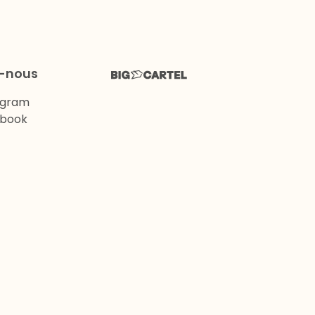
z-nous
agram
book