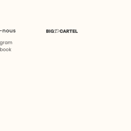
z-nous
agram
book