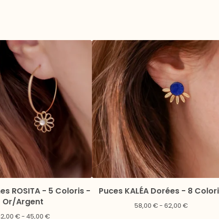
es ROSITA - 5 Coloris -
Puces KALÉA Dorées - 8 Colori
Or/Argent
58,00
€
- 62,00
€
42,00
€
- 45,00
€