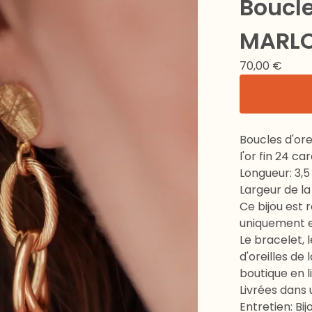
Boucle
MARL
70,00
€
Boucles d'or
l'or fin 24 ca
Longueur: 3,
Largeur de la
Ce bijou est r
uniquement en
Le bracelet, 
d'oreilles d
boutique en l
Livrées dans
Entretien: Bijo