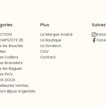
gories
Plus
Suive
ECTION
La Marque Anaïré
Inst
EMPS/ETE 26
La Boutique
Face
s les Boucles
La Livraison
lles
CGV
es Colliers
Contact
es Bracelets
s les Bagues
es Pin's
RIX DOUX
illeures Ventes
ion Bijoux Argentés